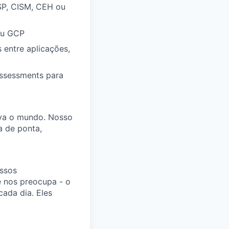
SP, CISM, CEH ou
ou GCP
 entre aplicações,
assessments para
ova o mundo. Nosso
a de ponta,
ssos
e nos preocupa - o
ada dia. Eles