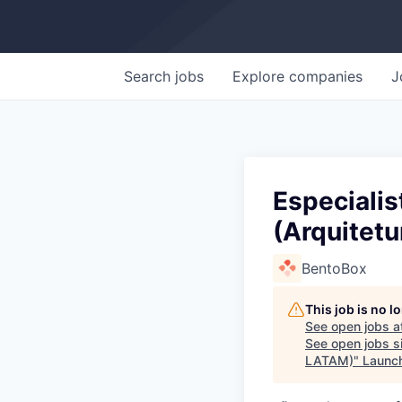
Search
jobs
Explore
companies
J
Especiali
(Arquitet
BentoBox
This job is no 
See open jobs a
See open jobs si
LATAM)
"
Launch