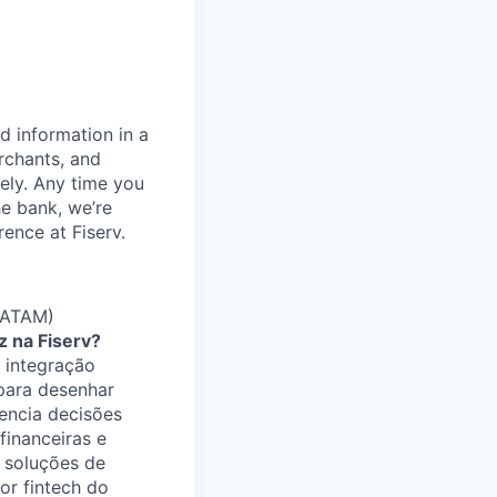
d information in a
rchants, and
rely. Any time you
e bank, we’re
ence at Fiserv.
 LATAM)
 na Fiserv?
 integração
para desenhar
uencia decisões
financeiras e
s soluções de
or fintech do