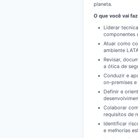
planeta.
O que você vai faz
Liderar tecnic
componentes d
Atuar como con
ambiente LATA
Revisar, docum
a ótica de seg
Conduzir e apo
on-premises 
Definir e orie
desenvolvimen
Colaborar com 
requisitos de 
Identificar ri
e melhorias es