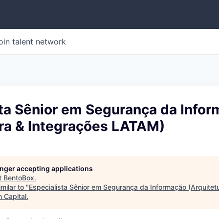
oin talent network
sta Sênior em Segurança da Info
ura & Integrações LATAM)
longer accepting applications
t
BentoBox
.
milar to "
Especialista Sênior em Segurança da Informação (Arquitet
 Capital
.