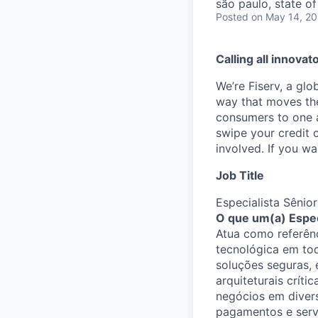
são paulo, state of
Posted
on May 14, 2
Calling all innovat
We’re Fiserv, a gl
way that moves the
consumers to one an
swipe your credit 
involved. If you w
Job Title
Especialista Sêni
O que um(a) Espec
Atua como referênc
tecnológica em tod
soluções seguras, 
arquiteturais críti
negócios em divers
pagamentos e servi