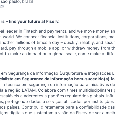
 são paulo, brazil
026
ors – find your future at Fiserv.
obal leader in Fintech and payments, and we move money an
 world. We connect financial institutions, corporations, me
other millions of times a day – quickly, reliably, and secu
card, pay through a mobile app, or withdraw money from th
ant to make an impact on a global scale, come make a differ
or em Segurança da Informação (Arquitetura & Integrações
ialista em Segurança da Informação bem-sucedido(a) faz
ia técnica em segurança da informação para iniciativas de
a a região LATAM. Colabora com times multidisciplinares 
escaláveis e aderentes a padrões regulatórios globais. Infl
cas, protegendo dados e serviços utilizados por instituições 
os países. Contribui diretamente para a confiabilidade da
ços digitais que sustentam a visão da Fiserv de ser a melh