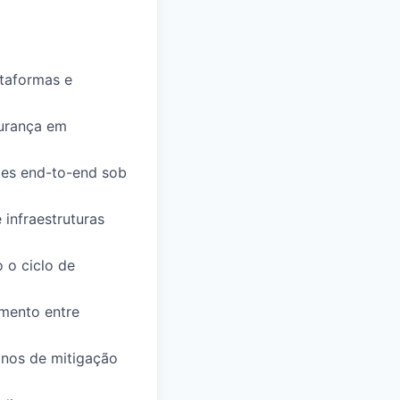
ataformas e
gurança em
ções end-to-end sob
 infraestruturas
 o ciclo de
amento entre
anos de mitigação