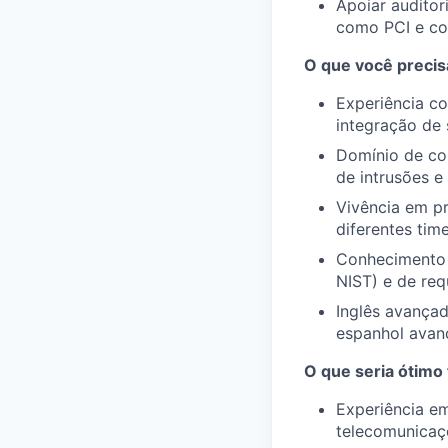
Apoiar auditor
como PCI e con
O que você precisa
Experiência c
integração de
Domínio de con
de intrusões e
Vivência em pr
diferentes tim
Conhecimento 
NIST) e de req
Inglês avançad
espanhol avan
O que seria ótimo 
Experiência em
telecomunicaç