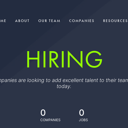
OME
ABOUT
OUR TEAM
COMPANIES
RESOURCES
HIRING
ompanies are looking to add excellent talent to their t
today.
0
0
COMPANIES
JOBS