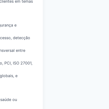
clientes em temas
gurança e
acesso, detecção
nsversal entre
, PCI, ISO 27001,
lobais, e
 saúde ou