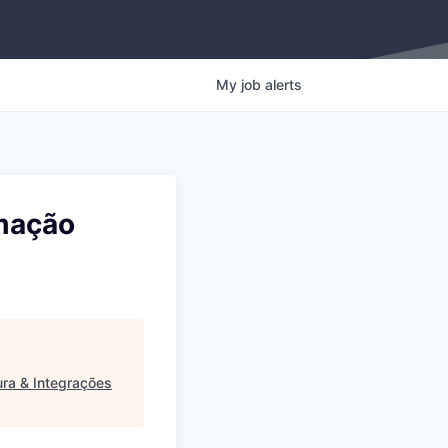
My
job
alerts
rmação
ura & Integrações