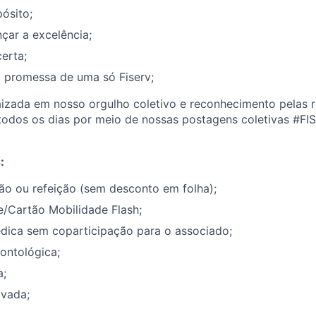
ósito;
nçar a excelência;
certa;
 promessa de uma só Fiserv;
aizada em nosso orgulho coletivo e reconhecimento pelas 
 todos os dias por meio de nossas postagens coletivas #FI
:
ão ou refeição (sem desconto em folha);
e/Cartão Mobilidade Flash;
édica sem coparticipação para o associado;
ontológica;
a;
ivada;