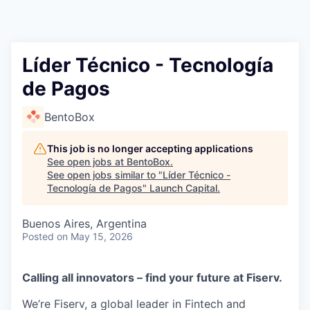
Líder Técnico - Tecnología
de Pagos
BentoBox
This job is no longer accepting applications
See open jobs at
BentoBox
.
See open jobs similar to "
Líder Técnico -
Tecnología de Pagos
"
Launch Capital
.
Buenos Aires, Argentina
Posted
on May 15, 2026
Calling all innovators – find your future at Fiserv.
We’re Fiserv, a global leader in Fintech and