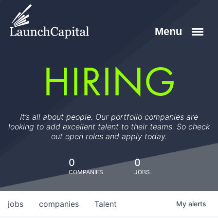
HIRING
It’s all about people. Our portfolio companies are
looking to add excellent talent to their teams. So check
out open roles and apply today.
0
0
COMPANIES
JOBS
jobs
companies
Talent
My
alerts